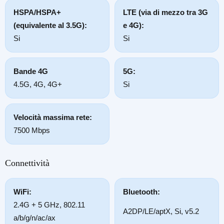
HSPA/HSPA+
LTE (via di mezzo tra 3G
(equivalente al 3.5G):
e 4G):
Si
Si
Bande 4G
5G:
4.5G, 4G, 4G+
Si
Velocità massima rete:
7500 Mbps
Connettività
WiFi:
Bluetooth:
2.4G + 5 GHz, 802.11
A2DP/LE/aptX, Si, v5.2
a/b/g/n/ac/ax