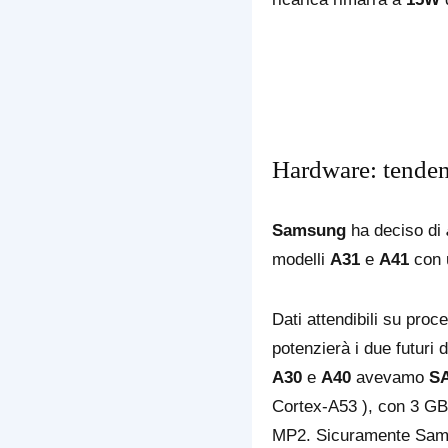
Hardware: tenden
Samsung
ha deciso di
modelli
A31
e
A41
con u
Dati attendibili su pr
potenzierà i due futuri
A30
e
A40
avevamo
SA
Cortex-A53 ), con 3 GB
MP2. Sicuramente Samsun