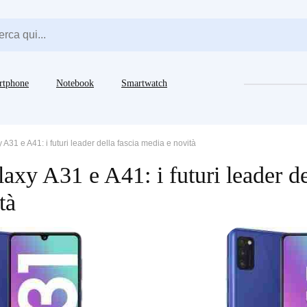
rtphone
Notebook
Smartwatch
31 e A41: i futuri leader della fascia media e novità
xy A31 e A41: i futuri leader de
tà