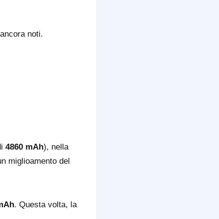
 ancora noti.
di
4860 mAh
), nella
 un miglioamento del
mAh
. Questa volta, la