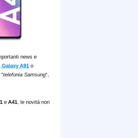
mportanti news e
 Galaxy A91
o
 “
telefonia Samsung
“,
1
e
A41
, le novità non