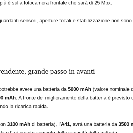
n più è sulla fotocamera frontale che sarà di 25 Mpx.
iguardanti sensori, aperture focali e stabilizzazione non sono
endente, grande passo in avanti
otrebbe avere una batteria da
5000 mAh
(valore nominale 
00 mAh
. A fronte del miglioramento della batteria è previsto
ndo la ricarica rapida.
con
3100 mAh
di batteria), l’
A41
, avrà una batteria da
3500 
ato l’irrilevante aumento della capacità della batteria.