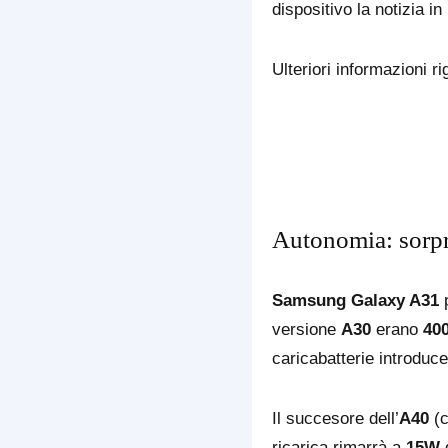
dispositivo la notizia i
Ulteriori informazioni r
Autonomia: sorpr
Samsung Galaxy A31
p
versione
A30
erano
40
caricabatterie introduce
Il succesore dell’
A40
(
ricarica rimarrà a
15W
d