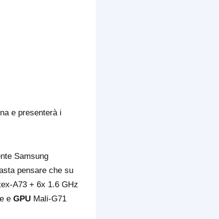
na e presenterà i
mente Samsung
 Basta pensare che su
tex-A73 + 6x 1.6 GHz
le e
GPU
Mali-G71