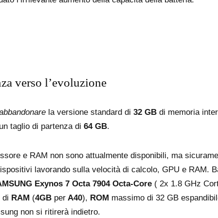
za verso l’evoluzione
abbandonare
la versione standard di
32 GB
di memoria inter
n taglio di partenza di
64 GB
.
ocessore e RAM non sono attualmente disponibili, ma sicura
 dispositivi lavorando sulla velocità di calcolo, GPU e RAM.
MSUNG Exynos 7 Octa 7904 Octa-Core
( 2x 1.8 GHz Cor
 di
RAM
(
4GB
per
A40
),
ROM
massimo di 32 GB espandibi
g non si ritirerà indietro.